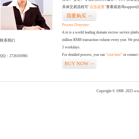
具体交易流程可
“点击这里”
查看或咨询support@
我要购买
>>
Process Overview:
4.cn is a world leading domain escrow service plat
million RMB transaction volume every year. We promi
联系我们
5 workdays.
For detailed process, you can
“visit here”
or contact
QQ：2726103981
BUY NOW
>>
Copyright © 1998 -2025 ww