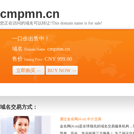
cmpmn.cn
您正在访问的域名可以转让!This domain name is for sale!
一口价出售中！
域名
cmpmn.cn
Domain Name:
售价
CNY 999.00
Listing Price:
立即购买
BUY NOW
>>
>>
域名交易方式：
通过金名网(4.cn) 中介交易
金名网(4.cn)是全球领先的域名交易服务机
简单、安全、专业的第三方服务！ 为了保证交